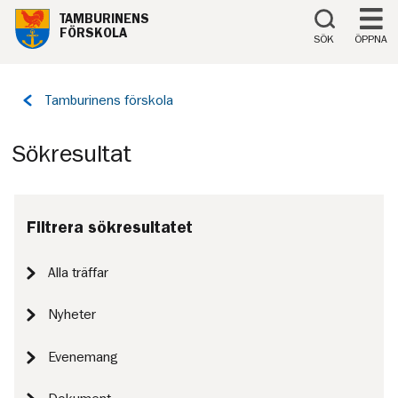
Till innehåll på sidan
TAMBURINENS
FÖRSKOLA
SÖK
ÖPPNA
Tillbaka
Tamburinens förskola
till
sidan:
Sökresultat
Filtrera sökresultatet
Alla träffar
Nyheter
Evenemang