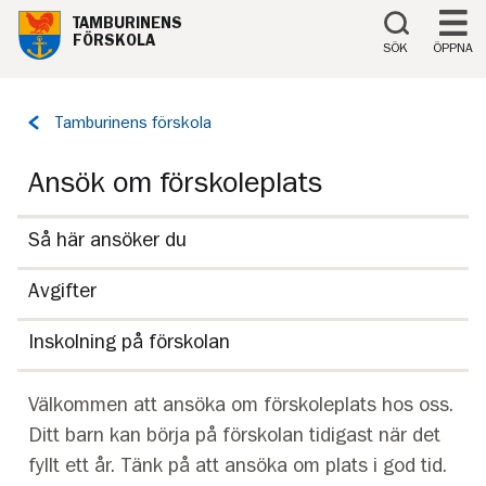
Till innehåll på sidan
TAMBURINENS
FÖRSKOLA
SÖK
ÖPPNA
Tillbaka
Tamburinens förskola
till
sidan:
Ansök om förskoleplats
Så här ansöker du
Avgifter
Inskolning på förskolan
Välkommen att ansöka om förskoleplats hos oss.
Ditt barn kan börja på förskolan tidigast när det
fyllt ett år. Tänk på att ansöka om plats i god tid.