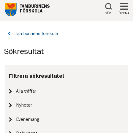
Till innehåll på sidan
TAMBURINENS
FÖRSKOLA
SÖK
ÖPPNA
Tillbaka
Tamburinens förskola
till
sidan:
Sökresultat
Filtrera sökresultatet
Alla träffar
Nyheter
Evenemang