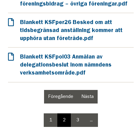
föreningsbidrag – övriga föreningar.pdf
Blankett KSFper26 Besked om att
tidsbegränsad anställning kommer att
upphöra utan företräde.pdf
Blankett KSFpol03 Anmälan av
delegationsbeslut inom nämndens
verksamhetsområde.pdf
Föregående
Nästa
sida
sida
i
i
paginering
paginering
1
2
3
...
paginering
paginering
paginering
sida
sida
sida
sida
4
i