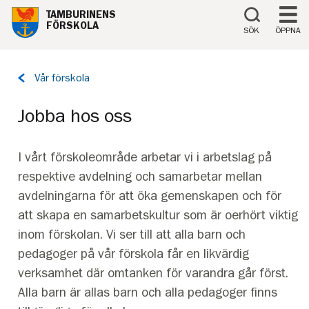
Till innehåll på sidan
TAMBURINENS
FÖRSKOLA
SÖK
ÖPPNA
Tillbaka
Vår förskola
till
sidan:
Jobba hos oss
I vårt förskoleområde arbetar vi i arbetslag på
respektive avdelning och samarbetar mellan
avdelningarna för att öka gemenskapen och för
att skapa en samarbetskultur som är oerhört viktig
inom förskolan. Vi ser till att alla barn och
pedagoger på vår förskola får en likvärdig
verksamhet där omtanken för varandra går först.
Alla barn är allas barn och alla pedagoger finns