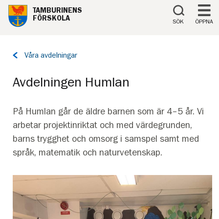
Till innehåll på sidan
TAMBURINENS
FÖRSKOLA
SÖK
ÖPPNA
Tillbaka
Våra avdelningar
till
sidan:
Avdelningen Humlan
På Humlan går de äldre barnen som är 4–5 år. Vi
arbetar projektinriktat och med värdegrunden,
barns trygghet och omsorg i samspel samt med
språk, matematik och naturvetenskap.