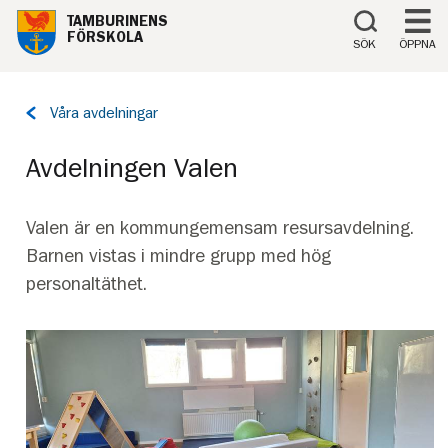
Till innehåll på sidan
TAMBURINENS
FÖRSKOLA
SÖK
ÖPPNA
Tillbaka
Våra avdelningar
till
sidan:
Avdelningen Valen
Valen är en kommungemensam resursavdelning.
Barnen vistas i mindre grupp med hög
personaltäthet.