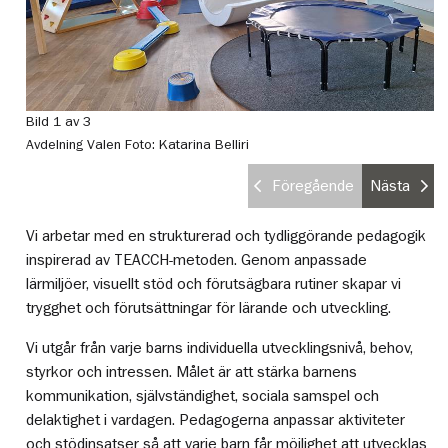
Bild 1 av 3
Bi
Avdelning Valen
Foto: Katarina Belliri
Av
Föregående
Nästa
Vi arbetar med en strukturerad och tydliggörande pedagogik
inspirerad av TEACCH-metoden. Genom anpassade
lärmiljöer, visuellt stöd och förutsägbara rutiner skapar vi
trygghet och förutsättningar för lärande och utveckling.
Vi utgår från varje barns individuella utvecklingsnivå, behov,
styrkor och intressen. Målet är att stärka barnens
kommunikation, självständighet, sociala samspel och
delaktighet i vardagen. Pedagogerna anpassar aktiviteter
och stödinsatser så att varje barn får möjlighet att utvecklas